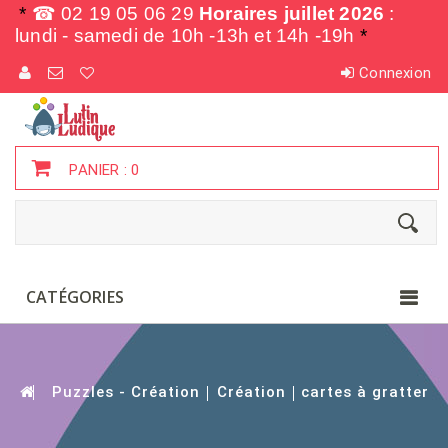
*
☎ 02 19 05 06 29
Horaires juillet 2026
:
lundi - samedi de
10h -13h et 14h -19h
*
Connexion
PANIER :
0
CATÉGORIES
Puzzles - Création
Création
cartes à gratter