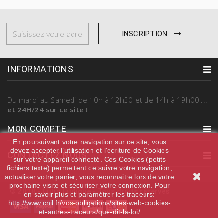
INSCRIPTION
INFORMATIONS
Du mardi au Samedi
de 10h à 12h30 et de 14h à 19h00
...
et 24H/24 sur ce site !
MON COMPTE
En poursuivant votre navigation sur ce site, vous
devez accepter l’utilisation et l'écriture de Cookies
CONTACTEZ NOUS
sur votre appareil connecté. Ces Cookies (petits
fichiers texte) permettent de suivre votre navigation,
actualiser votre panier, vous reconnaitre lors de votre
prochaine visite et sécuriser votre connexion. Pour
© 2018 - Lutin Ludique - Tous droits réservés
en savoir plus et paramétrer les traceurs:
http://www.cnil.fr/vos-obligations/sites-web-cookies-
et-autres-traceurs/que-dit-la-loi/