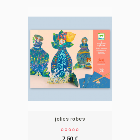
jolies robes
APERÇU
7,50 €