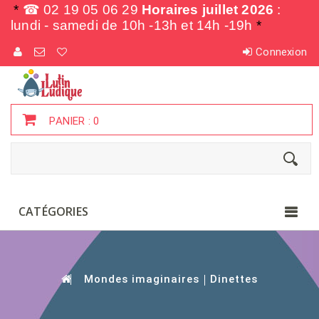
*
☎ 02 19 05 06 29
Horaires juillet 2026
:
lundi - samedi de
10h -13h et 14h -19h
*
Connexion
PANIER :
0
CATÉGORIES
Mondes imaginaires
Dinettes