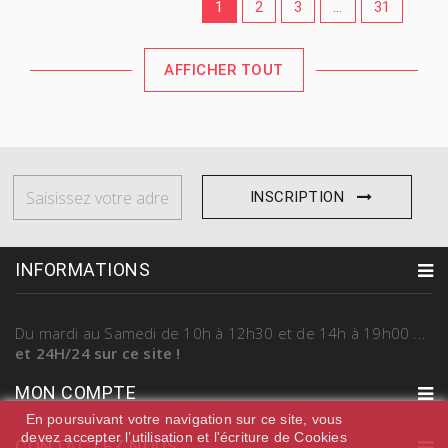
1
2
3
...
31
AFFICHER TOUT
INSCRIPTION
INFORMATIONS
Du mardi au Samedi
de 10h à 12h30 et de 14h à 19h00
...
et 24H/24 sur ce site !
MON COMPTE
En poursuivant votre navigation sur ce site, vous
devez accepter l’utilisation et l'écriture de Cookies
CONTACTEZ NOUS