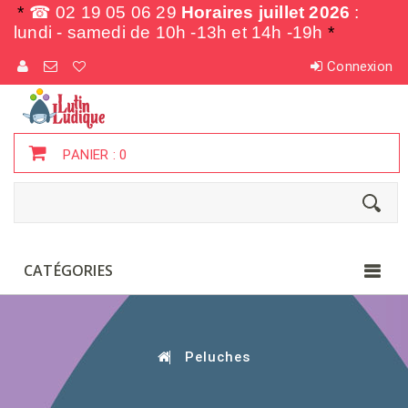
*
☎ 02 19 05 06 29
Horaires juillet 2026
:
lundi - samedi de
10h -13h et 14h -19h
*
Connexion
PANIER :
0
CATÉGORIES
Peluches