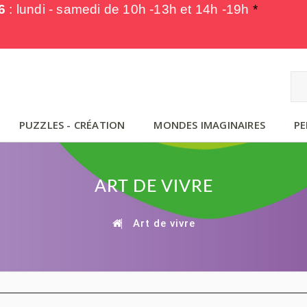
6
: lundi - samedi de
10h -13h et 14h -19h
*
PUZZLES - CRÉATION
MONDES IMAGINAIRES
PE
ART DE VIVRE
Art de vivre