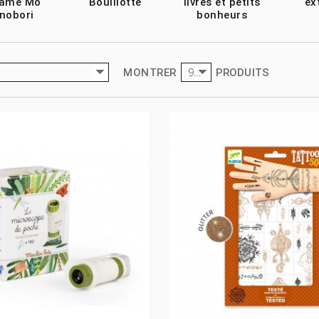
ame Mo
Bouillotte
livres et petits
ex
nobori
bonheurs
9
MONTRER
PRODUITS