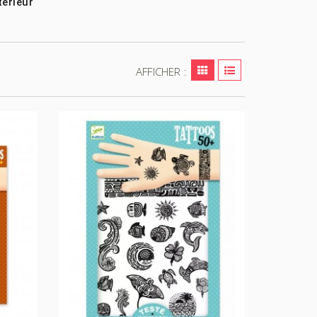
térieur
AFFICHER :