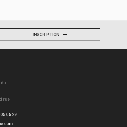
INSCRIPTION
t du
d rue
 05 06 29
que.com