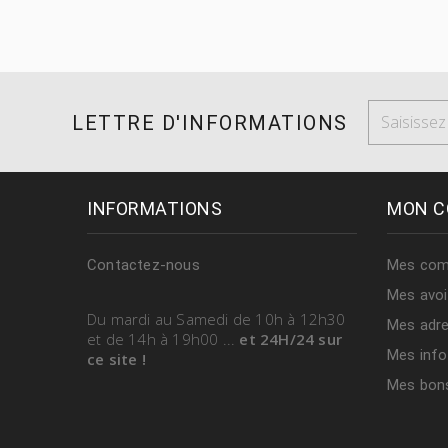
LETTRE D'INFORMATIONS
INFORMATIONS
MON C
Contactez-nous
Mes co
Mes avoi
Du mardi au Samedi
de 10h à 12h30
Mes adr
et de 14h à 19h00
...
et 24H/24 sur
Mes info
ce site !
Mes bons