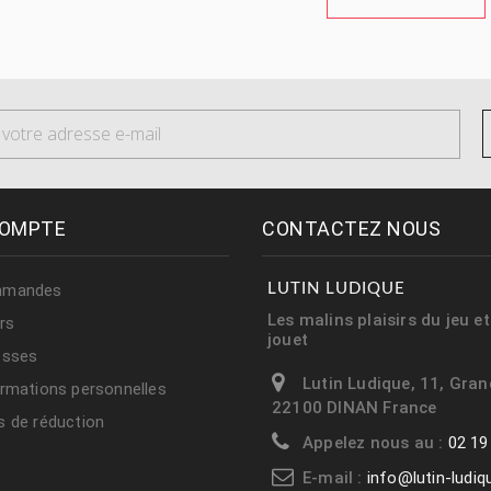
OMPTE
CONTACTEZ NOUS
mmandes
LUTIN LUDIQUE
Les malins plaisirs du jeu e
rs
jouet
esses
Lutin Ludique, 11, Gran
rmations personnelles
22100 DINAN France
 de réduction
Appelez nous au :
02 19
E-mail :
info@lutin-ludi