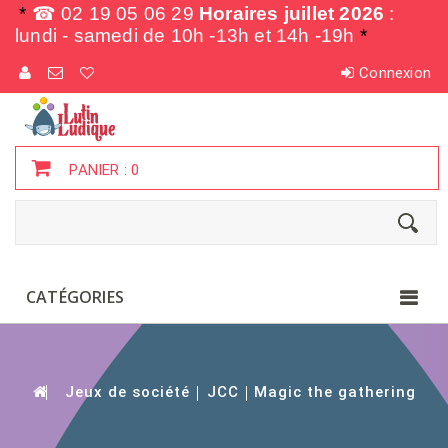
*
☎ 02 19 05 06 29
Horaires juillet 2026
:
lundi - samedi de
10h -13h et 14h -19h
*
Connexion
PANIER :
0
CATÉGORIES
Jeux de société
JCC
Magic the gathering