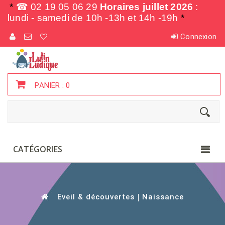
*
☎ 02 19 05 06 29
Horaires juillet 2026
:
lundi - samedi de
10h -13h et 14h -19h
*
Connexion
PANIER :
0
CATÉGORIES
Eveil & découvertes
Naissance