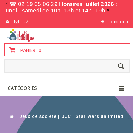
*
☎ 02 19 05 06 29
Horaires juillet 2026
:
lundi - samedi de
10h -13h et 14h -19h
*
Connexion
PANIER :
0
CATÉGORIES
Jeux de société
JCC
Star Wars unlimited