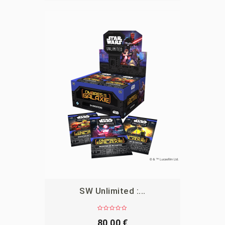
SW Unlimited :...
APERÇU
80,00 €