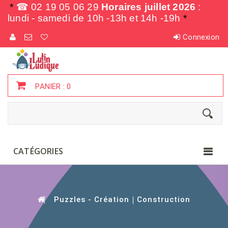
*
☎ 02 19 05 06 29
Horaires juillet 2026
:
lundi - samedi de
10h -13h et 14h -19h
*
Connexion
PANIER :
0
CATÉGORIES
Puzzles - Création
Construction