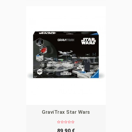
GraviTrax Star Wars
APERÇU
89,90 €