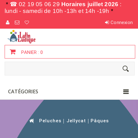
*
☎ 02 19 05 06 29
Horaires juillet 2026
:
lundi - samedi de
10h -13h et 14h -19h
*
Connexion
PANIER :
0
CATÉGORIES
Peluches
Jellycat
Pâques