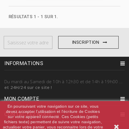
RÉSULTATS 1 - 1 SUR 1.
INSCRIPTION
INFORMATIONS
Du mardi au Samedi
de 10h à 12h30 et de 14h à 19h00
...
et 24H/24 sur ce site !
MON COMPTE
En poursuivant votre navigation sur ce site, vous
devez accepter l’utilisation et l'écriture de Cookies
CONTACTEZ NOUS
sur votre appareil connecté. Ces Cookies (petits
fichiers texte) permettent de suivre votre navigation,
actualiser votre panier, vous reconnaitre lors de votre