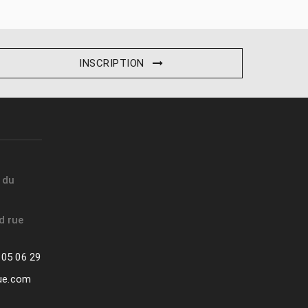
INSCRIPTION
t du
d rue
 05 06 29
que.com