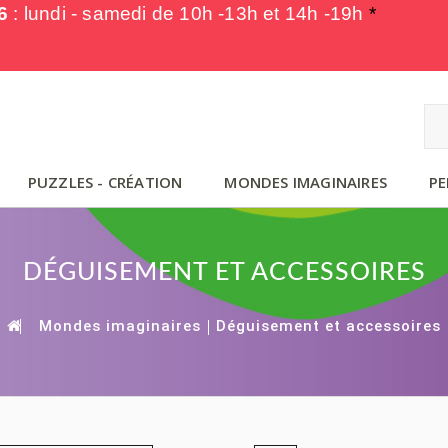
6
: lundi - samedi de
10h -13h et 14h -19h
*
PUZZLES - CRÉATION
MONDES IMAGINAIRES
PE
DÉGUISEMENT ET ACCESSOIRES
Mondes imaginaires
Déguisement et accessoires