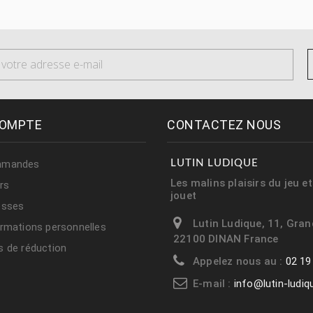
OMPTE
CONTACTEZ NOUS
mmandes
LUTIN LUDIQUE
Les malins plaisirs du jeu e
rs
jouet
esses
Lutin Ludique, 11, Gran
rmations personnelles
22100 DINAN France
 de réduction
Appelez nous au :
02 19
E-mail :
info@lutin-ludi