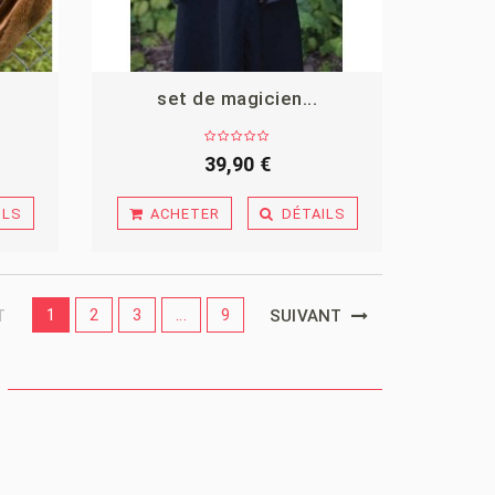
set de magicien...
39,90 €
ILS
ACHETER
DÉTAILS
1
2
3
...
9
T
SUIVANT