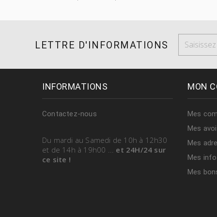
LETTRE D'INFORMATIONS
INFORMATIONS
MON C
Contactez-nous
Mes co
Mes avoi
Du mardi au Samedi
de 10h à 12h30
Mes adr
et de 14h à 19h00
...
et 24H/24 sur
Mes info
ce site !
Mes bons