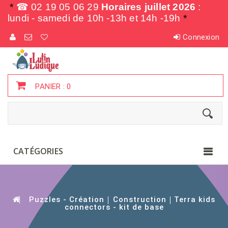
*
☎ 02 19 05 06 29
Horaires juillet 2026
:
lundi - samedi de
10h -13h et 14h -19h
*
Connexion
PANIER :
0
CATÉGORIES
Puzzles - Création
Construction
Terra kids
connectors - kit de base