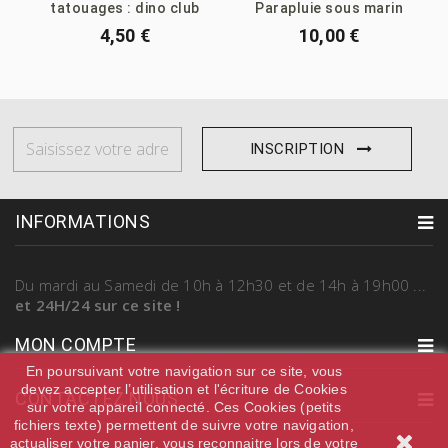
tatouages : dino club
Parapluie sous marin
4,50 €
10,00 €
INSCRIPTION
INFORMATIONS
Du mardi au Samedi
de 10h à 12h30 et de 14h à 19h00
...
et 24H/24 sur ce site !
MON COMPTE
En poursuivant votre navigation sur ce site, vous
devez accepter l’utilisation et l'écriture de Cookies
CONTACTEZ NOUS
sur votre appareil connecté. Ces Cookies (petits
fichiers texte) permettent de suivre votre navigation,
actualiser votre panier, vous reconnaitre lors de votre