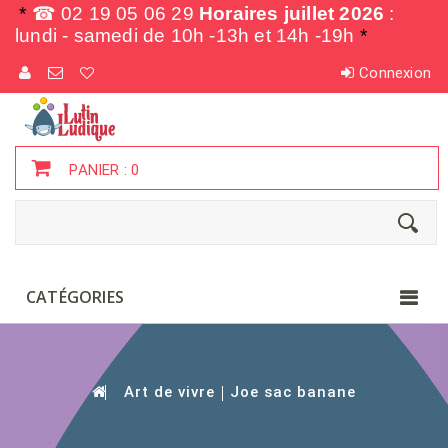
*
☎ 02 19 05 06 29
Horaires juillet 2026
:
lundi - samedi de
10h -13h et 14h -19h
*
Connexion
PANIER :
0
CATÉGORIES
Art de vivre
Joe sac banane