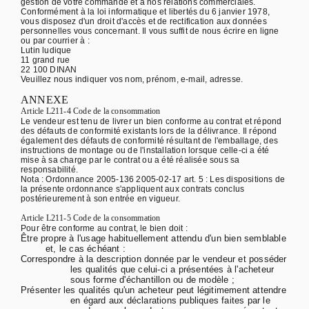
gestion de votre commande et à nos relations commerciales.
Conformément à la loi informatique et libertés du 6 janvier 1978,
vous disposez d'un droit d'accès et de rectification aux données
personnelles vous concernant. Il vous suffit de nous écrire en ligne
ou par courrier à :
Lutin ludique
11 grand rue
22 100 DINAN
Veuillez nous indiquer vos nom, prénom, e-mail, adresse.
ANNEXE
Article L211-4 Code de la consommation
Le vendeur est tenu de livrer un bien conforme au contrat et répond
des défauts de conformité existants lors de la délivrance. Il répond
également des défauts de conformité résultant de l'emballage, des
instructions de montage ou de l'installation lorsque celle-ci a été
mise à sa charge par le contrat ou a été réalisée sous sa
responsabilité.
Nota : Ordonnance 2005-136 2005-02-17 art. 5 : Les dispositions de
la présente ordonnance s'appliquent aux contrats conclus
postérieurement à son entrée en vigueur.
Article L211-5 Code de la consommation
Pour être conforme au contrat, le bien doit :
Être propre à l'usage habituellement attendu d'un bien semblable
et, le cas échéant :
Correspondre à la description donnée par le vendeur et posséder
les qualités que celui-ci a présentées à l'acheteur
sous forme d'échantillon ou de modèle ;
Présenter les qualités qu'un acheteur peut légitimement attendre
en égard aux déclarations publiques faites par le