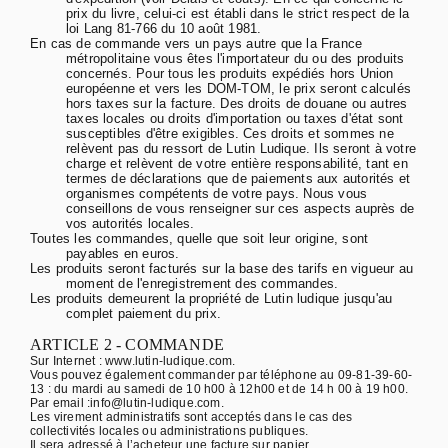
prix du livre, celui-ci est établi dans le strict respect de la
loi Lang 81-766 du 10 août 1981.
En cas de commande vers un pays autre que la France
métropolitaine vous êtes l'importateur du ou des produits
concernés. Pour tous les produits expédiés hors Union
européenne et vers les DOM-TOM, le prix seront calculés
hors taxes sur la facture. Des droits de douane ou autres
taxes locales ou droits d'importation ou taxes d'état sont
susceptibles d'être exigibles. Ces droits et sommes ne
relèvent pas du ressort de Lutin Ludique. Ils seront à votre
charge et relèvent de votre entière responsabilité, tant en
termes de déclarations que de paiements aux autorités et
organismes compétents de votre pays. Nous vous
conseillons de vous renseigner sur ces aspects auprès de
vos autorités locales.
Toutes les commandes, quelle que soit leur origine, sont
payables en euros.
Les produits seront facturés sur la base des tarifs en vigueur au
moment de l'enregistrement des commandes.
Les produits demeurent la propriété de Lutin ludique jusqu'au
complet paiement du prix.
ARTICLE 2 - COMMANDE
Sur Internet : www.lutin-ludique.com.
Vous pouvez également commander par téléphone au 09-81-39-60-
13 : du mardi au samedi de 10 h00 à 12h00 et de 14 h 00 à 19 h00.
Par email :info@lutin-ludique.com.
Les virement administratifs sont acceptés dans le cas des
collectivités locales ou administrations publiques.
Il sera adressé à l’acheteur une facture sur papier.