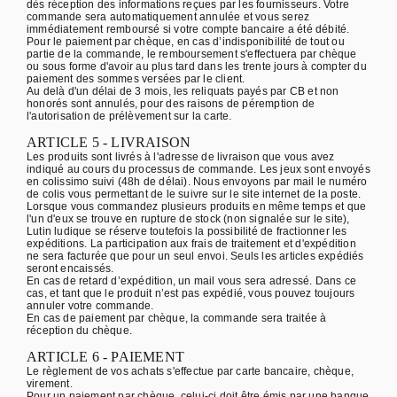
dès réception des informations reçues par les fournisseurs. Votre
commande sera automatiquement annulée et vous serez
immédiatement remboursé si votre compte bancaire a été débité.
Pour le paiement par chèque, en cas d’indisponibilité de tout ou
partie de la commande, le remboursement s'effectuera par chèque
ou sous forme d'avoir au plus tard dans les trente jours à compter du
paiement des sommes versées par le client.
Au delà d'un délai de 3 mois, les reliquats payés par CB et non
honorés sont annulés, pour des raisons de péremption de
l'autorisation de prélèvement sur la carte.
ARTICLE 5 - LIVRAISON
Les produits sont livrés à l'adresse de livraison que vous avez
indiqué au cours du processus de commande. Les jeux sont envoyés
en colissimo suivi (48h de délai). Nous envoyons par mail le numéro
de colis vous permettant de le suivre sur le site internet de la poste.
Lorsque vous commandez plusieurs produits en même temps et que
l'un d'eux se trouve en rupture de stock (non signalée sur le site),
Lutin ludique se réserve toutefois la possibilité de fractionner les
expéditions. La participation aux frais de traitement et d'expédition
ne sera facturée que pour un seul envoi. Seuls les articles expédiés
seront encaissés.
En cas de retard d’expédition, un mail vous sera adressé. Dans ce
cas, et tant que le produit n’est pas expédié, vous pouvez toujours
annuler votre commande.
En cas de paiement par chèque, la commande sera traitée à
réception du chèque.
ARTICLE 6 - PAIEMENT
Le règlement de vos achats s'effectue par carte bancaire, chèque,
virement.
Pour un paiement par chèque, celui-ci doit être émis par une banque