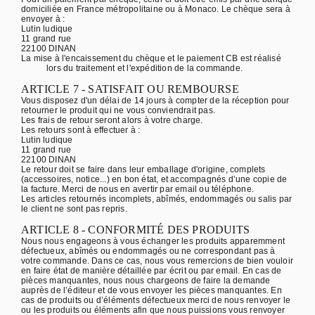
domiciliée en France métropolitaine ou à Monaco. Le chèque sera à
envoyer à :
Lutin ludique
11 grand rue
22100 DINAN
La mise à l'encaissement du chèque et le paiement CB est réalisé
lors du traitement et l'expédition de la commande.
ARTICLE 7 - SATISFAIT OU REMBOURSE
Vous disposez d'un délai de 14 jours à compter de la réception pour
retourner le produit qui ne vous conviendrait pas.
Les frais de retour seront alors à votre charge.
Les retours sont à effectuer à :
Lutin ludique
11 grand rue
22100 DINAN
Le retour doit se faire dans leur emballage d'origine, complets
(accessoires, notice...) en bon état, et accompagnés d’une copie de
la facture. Merci de nous en avertir par email ou téléphone.
Les articles retournés incomplets, abîmés, endommagés ou salis par
le client ne sont pas repris.
ARTICLE 8 - CONFORMITÉ DES PRODUITS
Nous nous engageons à vous échanger les produits apparemment
défectueux, abîmés ou endommagés ou ne correspondant pas à
votre commande. Dans ce cas, nous vous remercions de bien vouloir
en faire état de manière détaillée par écrit ou par email. En cas de
pièces manquantes, nous nous chargeons de faire la demande
auprès de l’éditeur et de vous envoyer les pièces manquantes. En
cas de produits ou d’éléments défectueux merci de nous renvoyer le
ou les produits ou éléments afin que nous puissions vous renvoyer