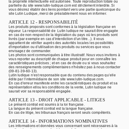
la propriété intellectuelle est autorisée. Toute reproduction totale ou
partielle du site www.lutin-ludique.com est strictement interdite. Si
vous désirez établir des liens pointant vers une partie quelconque du
site Lutin Ludique, merci de préalablement nous en informer.
ARTICLE 12 - RESPONSABILITÉ
Les produits proposés sont conformes à la législation française en
vigueur. La responsabilité de Lutin ludique ne saurait être engagée
en cas de non-respect de la législation du pays où les produits sont
livrés (par exemple en cas d'interdiction d'un titre...). Il vous
appartient de vérifier auprès des autorités locales les possibilités
d'importation ou d'utilisation des produits ou services que vous
envisagez de commander.
Les photos sont communiquées à titre illustratif. Nous vous invitons à
vous reporter au descriptif de chaque produit pour en connaître les
caractéristiques précises ; et en cas de doute ou si vous souhaitez
des renseignements complémentaires n'hésitez pas à nous contacter
(09-81-39-60-13).
Lutin ludique n’est responsable que du contenu des pages qu’elle
édite par l’intermédiaire de son site www.lutin-ludique.com.
En cas d'erreur manifeste entre les caractéristiques du produit et sa
représentation et/ou les conditions de la vente, Lutin ludique ne
saurait voir sa responsabilité engagée.
ARTICLE 13 - DROIT APPLICABLE - LITIGES
Le présent contrat est soumis à la loi française.
La langue du présent contrat est la langue française.
En cas de litige, les tribunaux français seront seuls compétents.
ARTICLE 14 - INFORMATIONS NOMINATIVES
Les informations et données vous concernant sont nécessaires à la