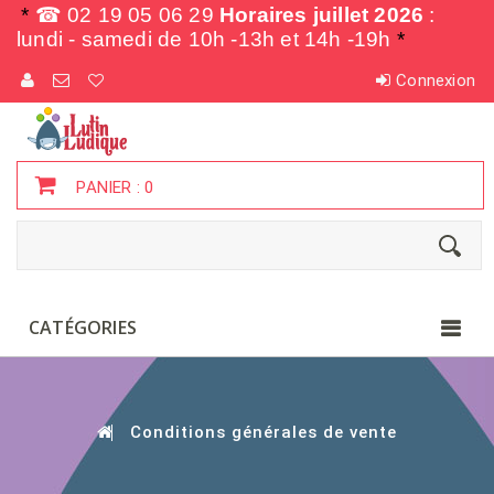
*
☎ 02 19 05 06 29
Horaires juillet 2026
:
lundi - samedi de
10h -13h et 14h -19h
*
Connexion
PANIER :
0
CATÉGORIES
Conditions générales de vente