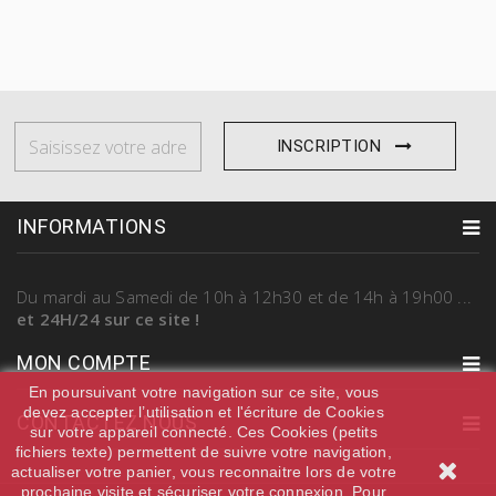
INSCRIPTION
INFORMATIONS
Du mardi au Samedi
de 10h à 12h30 et de 14h à 19h00
...
et 24H/24 sur ce site !
MON COMPTE
En poursuivant votre navigation sur ce site, vous
devez accepter l’utilisation et l'écriture de Cookies
CONTACTEZ NOUS
sur votre appareil connecté. Ces Cookies (petits
fichiers texte) permettent de suivre votre navigation,
actualiser votre panier, vous reconnaitre lors de votre
prochaine visite et sécuriser votre connexion. Pour