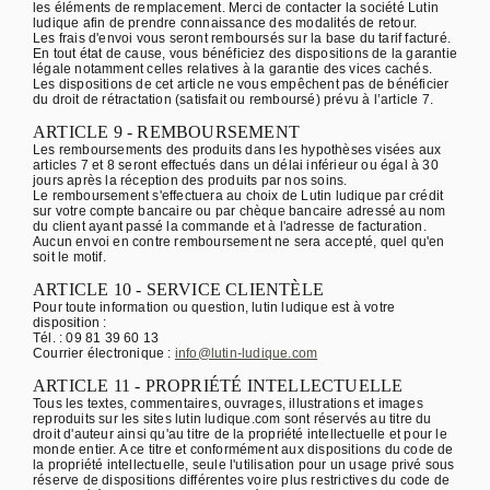
les éléments de remplacement. Merci de contacter la société Lutin
ludique afin de prendre connaissance des modalités de retour.
Les frais d'envoi vous seront remboursés sur la base du tarif facturé.
En tout état de cause, vous bénéficiez des dispositions de la garantie
légale notamment celles relatives à la garantie des vices cachés.
Les dispositions de cet article ne vous empêchent pas de bénéficier
du droit de rétractation (satisfait ou remboursé) prévu à l’article 7.
ARTICLE 9 - REMBOURSEMENT
Les remboursements des produits dans les hypothèses visées aux
articles 7 et 8 seront effectués dans un délai inférieur ou égal à 30
jours après la réception des produits par nos soins.
Le remboursement s'effectuera au choix de Lutin ludique par crédit
sur votre compte bancaire ou par chèque bancaire adressé au nom
du client ayant passé la commande et à l'adresse de facturation.
Aucun envoi en contre remboursement ne sera accepté, quel qu'en
soit le motif.
ARTICLE 10 - SERVICE CLIENTÈLE
Pour toute information ou question, lutin ludique est à votre
disposition :
Tél. : 09 81 39 60 13
Courrier électronique :
info@lutin-ludique.com
ARTICLE 11 - PROPRIÉTÉ INTELLECTUELLE
Tous les textes, commentaires, ouvrages, illustrations et images
reproduits sur les sites lutin ludique.com sont réservés au titre du
droit d'auteur ainsi qu'au titre de la propriété intellectuelle et pour le
monde entier. A ce titre et conformément aux dispositions du code de
la propriété intellectuelle, seule l'utilisation pour un usage privé sous
réserve de dispositions différentes voire plus restrictives du code de