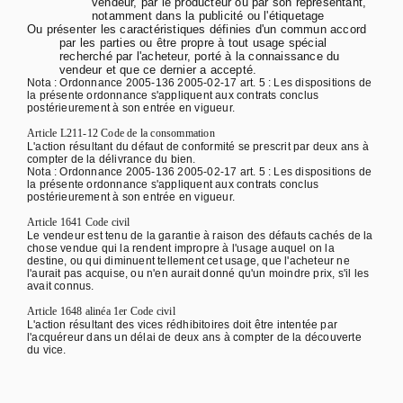
vendeur, par le producteur ou par son représentant,
notamment dans la publicité ou l'étiquetage
Ou présenter les caractéristiques définies d'un commun accord
par les parties ou être propre à tout usage spécial
recherché par l'acheteur, porté à la connaissance du
vendeur et que ce dernier a accepté.
Nota : Ordonnance 2005-136 2005-02-17 art. 5 : Les dispositions de
la présente ordonnance s'appliquent aux contrats conclus
postérieurement à son entrée en vigueur.
Article L211-12 Code de la consommation
L'action résultant du défaut de conformité se prescrit par deux ans à
compter de la délivrance du bien.
Nota : Ordonnance 2005-136 2005-02-17 art. 5 : Les dispositions de
la présente ordonnance s'appliquent aux contrats conclus
postérieurement à son entrée en vigueur.
Article 1641 Code civil
Le vendeur est tenu de la garantie à raison des défauts cachés de la
chose vendue qui la rendent impropre à l'usage auquel on la
destine, ou qui diminuent tellement cet usage, que l'acheteur ne
l'aurait pas acquise, ou n'en aurait donné qu'un moindre prix, s'il les
avait connus.
Article 1648 alinéa 1er Code civil
L'action résultant des vices rédhibitoires doit être intentée par
l'acquéreur dans un délai de deux ans à compter de la découverte
du vice.