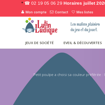
*
☎ 02 19 05 06 29
Horaires juillet 202
Mon compte
Contact
Mes listes
JEUX DE SOCIÉTÉ
EVEIL & DÉCOUVERTES
Petit poulpe a choisi sa couleur préférée :