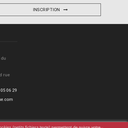
INSCRIPTION
t du
d rue
 05 06 29
que.com
okies (petits fichiers texte) permettent de suivre votre