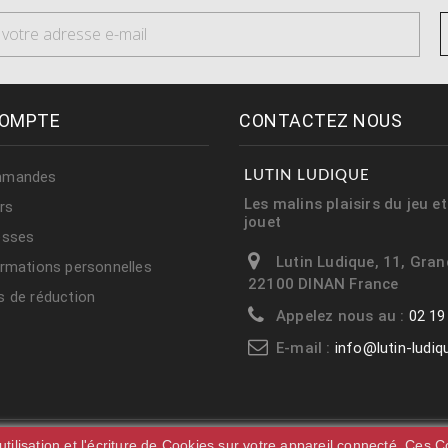
OMPTE
CONTACTEZ NOUS
mmandes
LUTIN LUDIQUE
Les malins plaisirs du jeu e
rs
jouet
esses
Lutin Ludique, 11, Gran
rmations personnelles
22100 DINAN France
 de réduction
Appelez nous au :
02 19
E-mail :
info@lutin-ludi
tilisation et l'écriture de Cookies sur votre appareil connecté. Ces Co