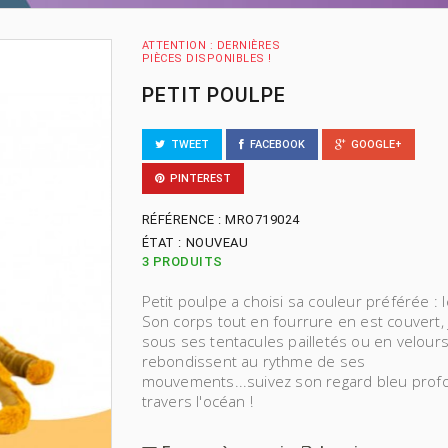
ATTENTION : DERNIÈRES
PIÈCES DISPONIBLES !
PETIT POULPE
TWEET
FACEBOOK
GOOGLE+
PINTEREST
RÉFÉRENCE :
MRO719024
ÉTAT :
NOUVEAU
3
PRODUITS
Petit poulpe a choisi sa couleur préférée : l
Son corps tout en fourrure en est couvert,
sous ses tentacules pailletés ou en velours
rebondissent au rythme de ses
mouvements...suivez son regard bleu prof
travers l'océan !