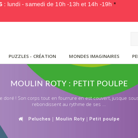
6
: lundi - samedi de
10h -13h et 14h -19h
*
PUZZLES - CRÉATION
MONDES IMAGINAIRES
PE
MOULIN ROTY : PETIT POULPE
 le doré ! Son corps tout en fourrure en est couvert, jusque sous
rebondissent au rythme de ses ...
Peluches
Moulin Roty
Petit poulpe