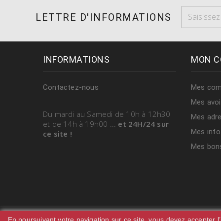
LETTRE D'INFORMATIONS
INFORMATIONS
MON C
Contactez-nous
Mes co
Mes avoi
Du mardi au Samedi
de 10h à 12h30
Mes adr
et de 14h à 19h00
...
et 24H/24 sur
Mes info
ce site !
Mes bons
En poursuivant votre navigation sur ce site, vous devez accepter l’u