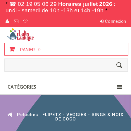
*
☎ 02 19 05 06 29
Horaires juillet 2026
:
lundi - samedi de
10h -13h et 14h -19h
*
Connexion
PANIER :
0
CATÉGORIES
Peluches
FLIPETZ - VEGGIES - SINGE & NOIX
DE COCO