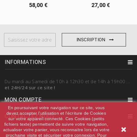
58,00 €
27,00 €
INSCRIPTION
INFORMATIONS
Du mardi au Samedi
de 10h à 12h30 et de 14h à 19h00
...
et 24H/24 sur ce site !
MON COMPTE
En poursuivant votre navigation sur ce site, vous
devez accepter l’utilisation et l'écriture de Cookies
CONTACTEZ NOUS
sur votre appareil connecté. Ces Cookies (petits
fichiers texte) permettent de suivre votre navigation,
actualiser votre panier, vous reconnaitre lors de votre
prochaine visite et sécuriser votre connexion. Pour