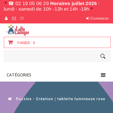
*
☎ 02 19 05 06 29
Horaires juillet 2026
:
lundi - samedi de
10h -13h et 14h -19h
*
Connexion
PANIER :
0
CATÉGORIES
Puzzles - Création
tablette lumineuse rose