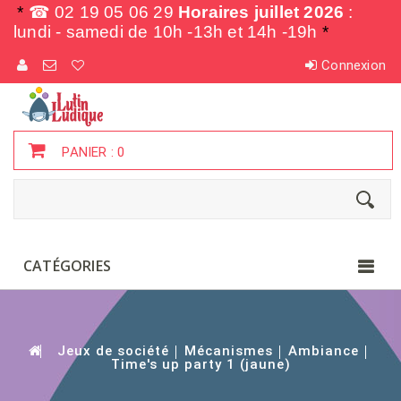
*
☎ 02 19 05 06 29
Horaires juillet 2026
:
lundi - samedi de
10h -13h et 14h -19h
*
Connexion
PANIER :
0
CATÉGORIES
Jeux de société
Mécanismes
Ambiance
Time's up party 1 (jaune)