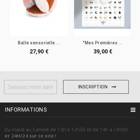
Balle sensorielle ...
"Mes Premières ...
27,90 €
39,00 €
INSCRIPTION
INFORMATIONS
Du mardi au Samedi
de 10h à 12h30 et de 14h à 19h00
...
et 24H/24 sur ce site !