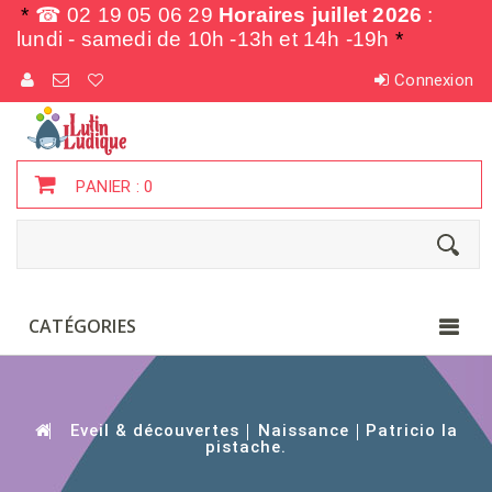
*
☎ 02 19 05 06 29
Horaires juillet 2026
:
lundi - samedi de
10h -13h et 14h -19h
*
Connexion
PANIER :
0
CATÉGORIES
Eveil & découvertes
Naissance
Patricio la
pistache.