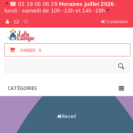
*
☎ 02 19 05 06 29
Horaires juillet 2026
:
lundi - samedi de
10h -13h et 14h -19h
*
Connexion
PANIER :
0
CATÉGORIES
Recall