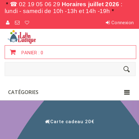
*
☎ 02 19 05 06 29
Horaires juillet 2026
:
lundi - samedi de
10h -13h et 14h -19h
*
Connexion
PANIER :
0
CATÉGORIES
Carte cadeau 20€