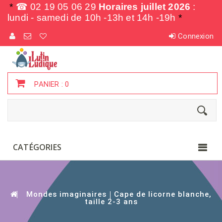
*
☎ 02 19 05 06 29
Horaires juillet 2026
:
lundi - samedi de
10h -13h et 14h -19h
*
Connexion
PANIER :
0
CATÉGORIES
Mondes imaginaires
Cape de licorne blanche,
taille 2-3 ans