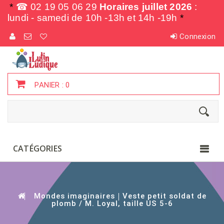
*
☎ 02 19 05 06 29
Horaires juillet 2026
:
lundi - samedi de
10h -13h et 14h -19h
*
Connexion
PANIER :
0
CATÉGORIES
Mondes imaginaires
Veste petit soldat de
plomb / M. Loyal, taille US 5-6