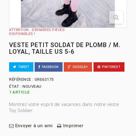
ATTENTION : DERNIÈRES PIÈCES
DISPONIBLES !
VESTE PETIT SOLDAT DE PLOMB / M.
LOYAL, TAILLE US 5-6
TWEET
FACEBOOK
GOOGLE+
PINTEREST
RÉFÉRENCE :
GRE63175
ÉTAT :
NOUVEAU
1
ARTICLE
Montrez votre esprit de vacances dans notre veste
Toy Soldier.
Envoyer à un ami
Imprimer