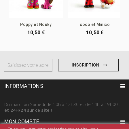
Poppy et Nouky
coco et Minico
10,50 €
10,50 €
INSCRIPTION
INFORMATIONS
Du mardi au Samedi
de 10h à 12h30 et de 14h à 19h00
...
et 24H/24 sur ce site !
MON COMPTE