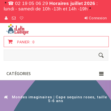
*
☎ 02 19 05 06 29
Horaires juillet 2026
:
lundi - samedi de
10h -13h et 14h -19h
*
Connexion
PANIER :
0
CATÉGORIES
Mondes imaginaires
Cape sequins roses, taille
5-6 ans