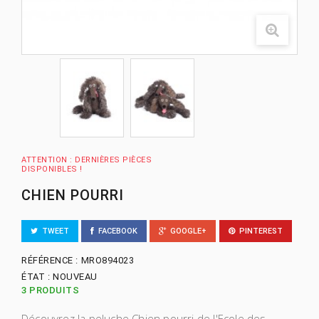
ATTENTION : DERNIÈRES PIÈCES
DISPONIBLES !
CHIEN POURRI
TWEET
FACEBOOK
GOOGLE+
PINTEREST
RÉFÉRENCE :
MRO894023
ÉTAT :
NOUVEAU
3
PRODUITS
Découvrez la peluche
Chien pourri de l'Ecole des