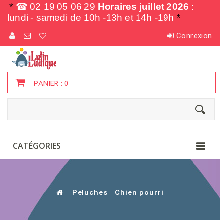
*
☎ 02 19 05 06 29
Horaires juillet 2026
:
lundi - samedi de
10h -13h et 14h -19h
*
Connexion
PANIER :
0
CATÉGORIES
Peluches
Chien pourri