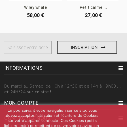
Wiley whale
Petit calme ...
58,00 €
27,00 €
INSCRIPTION
INFORMATIONS
Du mardi au Samedi
de 10h à 12h30 et de 14h à 19h00
...
et 24H/24 sur ce site !
MON COMPTE
En poursuivant votre navigation sur ce site, vous
devez accepter l’utilisation et l'écriture de Cookies
CONTACTEZ NOUS
sur votre appareil connecté. Ces Cookies (petits
fichiers texte) permettent de suivre votre navigation,