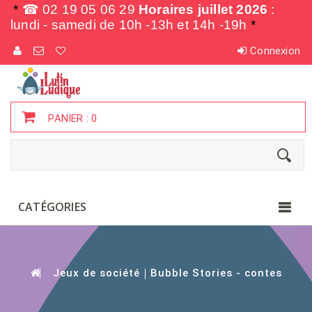
*
☎ 02 19 05 06 29
Horaires juillet 2026
:
lundi - samedi de
10h -13h et 14h -19h
*
Connexion
PANIER :
0
CATÉGORIES
Jeux de société
Bubble Stories - contes