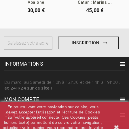
Abalone
Catan : Marins ...
30,00 €
45,00 €
INSCRIPTION
INFORMATIONS
Du mardi au Samedi
de 10h à 12h30 et de 14h à 19h00
...
et 24H/24 sur ce site !
MON COMPTE
En poursuivant votre navigation sur ce site, vous
devez accepter l’utilisation et l'écriture de Cookies
CONTACTEZ NOUS
sur votre appareil connecté. Ces Cookies (petits
fichiers texte) permettent de suivre votre navigation,
actualiser votre panier, vous reconnaitre lors de votre