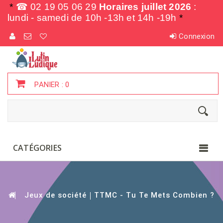
*
☎ 02 19 05 06 29
Horaires juillet 2026
:
lundi - samedi de
10h -13h et 14h -19h
*
Connexion
PANIER :
0
CATÉGORIES
Jeux de société
TTMC - Tu Te Mets Combien ?