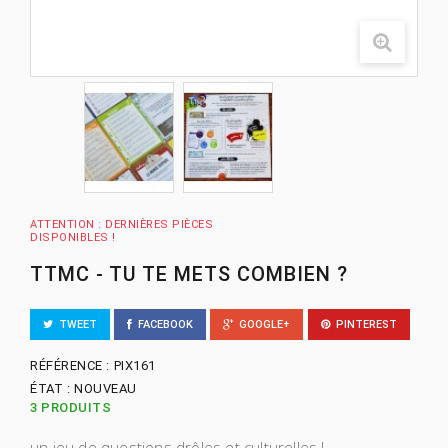
ATTENTION : DERNIÈRES PIÈCES
DISPONIBLES !
TTMC - TU TE METS COMBIEN ?
TWEET
FACEBOOK
GOOGLE+
PINTEREST
RÉFÉRENCE :
PIX161
ÉTAT :
NOUVEAU
3
PRODUITS
un jeu de questions drôles et culturelles !