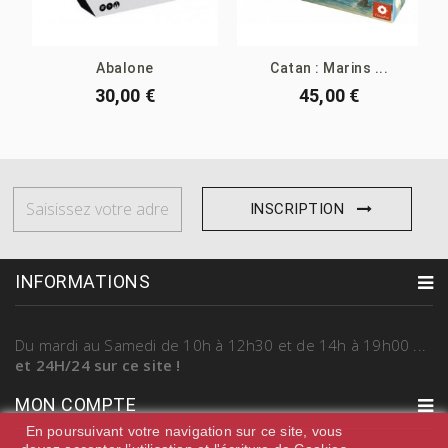
Abalone
Catan : Marins ...
30,00 €
45,00 €
INSCRIPTION
INFORMATIONS
Du mardi au Samedi
de 10h à 12h30 et de 14h à 19h00
...
et 24H/24 sur ce site !
MON COMPTE
En poursuivant votre navigation sur ce site, vous