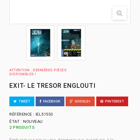
ATTENTION : DERNIÈRES PIÈCES
DISPONIBLES !
EXIT- LE TRESOR ENGLOUTI
TWEET
FACEBOOK
GOOGLE+
PINTEREST
RÉFÉRENCE :
IEL51553
ÉTAT :
NOUVEAU
2
PRODUITS
Embarquez pour une dangereuse aventure à la