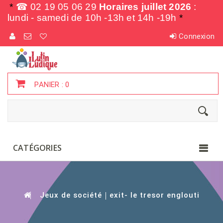
*
☎ 02 19 05 06 29
Horaires juillet 2026
:
lundi - samedi de
10h -13h et 14h -19h
*
Connexion
PANIER :
0
CATÉGORIES
Jeux de société
exit- le tresor englouti