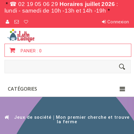
*
☎ 02 19 05 06 29
Horaires juillet 2026
:
lundi - samedi de
10h -13h et 14h -19h
*
Connexion
PANIER :
0
CATÉGORIES
Jeux de société
Mon premier cherche et trouve
la ferme