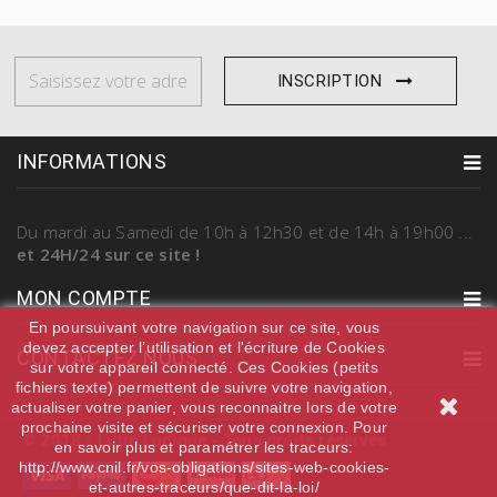
INSCRIPTION
INFORMATIONS
Du mardi au Samedi
de 10h à 12h30 et de 14h à 19h00
...
et 24H/24 sur ce site !
MON COMPTE
En poursuivant votre navigation sur ce site, vous
devez accepter l’utilisation et l'écriture de Cookies
CONTACTEZ NOUS
sur votre appareil connecté. Ces Cookies (petits
fichiers texte) permettent de suivre votre navigation,
actualiser votre panier, vous reconnaitre lors de votre
prochaine visite et sécuriser votre connexion. Pour
© 2018 - Lutin Ludique - Tous droits réservés
en savoir plus et paramétrer les traceurs:
http://www.cnil.fr/vos-obligations/sites-web-cookies-
et-autres-traceurs/que-dit-la-loi/