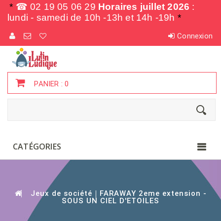
*
☎ 02 19 05 06 29
Horaires juillet 2026
:
lundi - samedi de
10h -13h et 14h -19h
*
Connexion
PANIER :
0
CATÉGORIES
Jeux de société
FARAWAY 2eme extension -
SOUS UN CIEL D'ETOILES