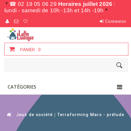
*
☎ 02 19 05 06 29
Horaires juillet 2026
:
lundi - samedi de
10h -13h et 14h -19h
*
Connexion
PANIER :
0
CATÉGORIES
Jeux de société
Terraforming Mars - prélude