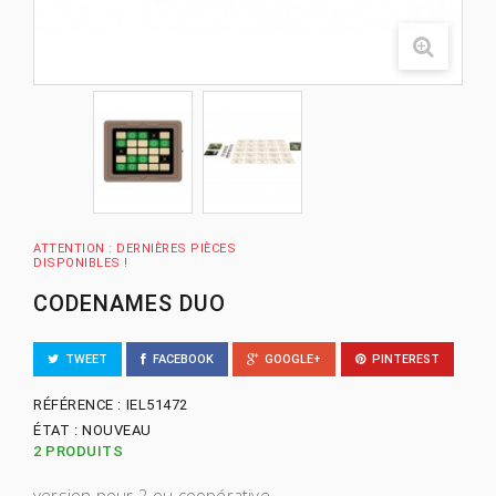
ATTENTION : DERNIÈRES PIÈCES
DISPONIBLES !
CODENAMES DUO
TWEET
FACEBOOK
GOOGLE+
PINTEREST
RÉFÉRENCE :
IEL51472
ÉTAT :
NOUVEAU
2
PRODUITS
version pour 2 ou coopérative