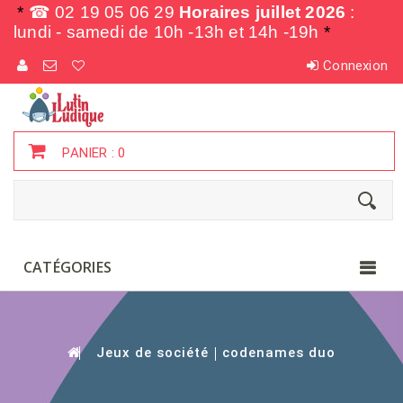
*
☎ 02 19 05 06 29
Horaires juillet 2026
:
lundi - samedi de
10h -13h et 14h -19h
*
Connexion
PANIER :
0
CATÉGORIES
Jeux de société
codenames duo