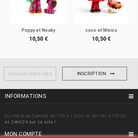
Poppy et Nouky
coco et Minico
10,50 €
10,50 €
INSCRIPTION
INFORMATIONS
Du mardi au Samedi
de 10h à 12h30 et de 14h à 19h00
...
et 24H/24 sur ce site !
MON COMPTE