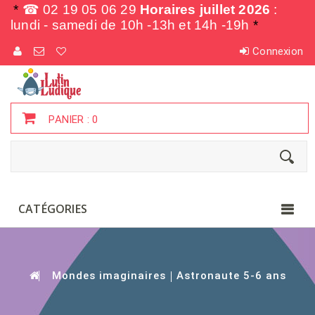
*
☎ 02 19 05 06 29
Horaires juillet 2026
:
lundi - samedi de
10h -13h et 14h -19h
*
Connexion
PANIER :
0
CATÉGORIES
Mondes imaginaires
Astronaute 5-6 ans