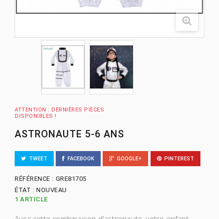
ATTENTION : DERNIÈRES PIÈCES
DISPONIBLES !
ASTRONAUTE 5-6 ANS
TWEET
FACEBOOK
GOOGLE+
PINTEREST
RÉFÉRENCE :
GRE81705
ÉTAT :
NOUVEAU
1
ARTICLE
Avec cette combinaison d'astronaute, votre enfant