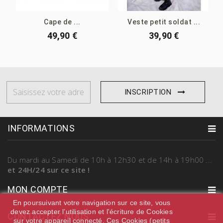
Cape de ...
Veste petit soldat ...
49,90 €
39,90 €
INSCRIPTION
INFORMATIONS
Du mardi au Samedi
de 10h à 12h30 et de 14h à 19h00
...
et 24H/24 sur ce site !
MON COMPTE
En poursuivant votre navigation sur ce site, vous
devez accepter l’utilisation et l'écriture de Cookies
CONTACTEZ NOUS
sur votre appareil connecté. Ces Cookies (petits