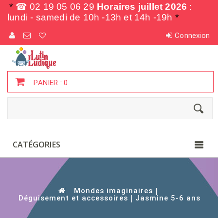
*
☎ 02 19 05 06 29
Horaires juillet 2026
:
lundi - samedi de
10h -13h et 14h -19h
*
Connexion
PANIER :
0
CATÉGORIES
Mondes imaginaires
Déguisement et accessoires
Jasmine 5-6 ans