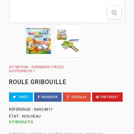
ATTENTION : DERNIÈRES PIÈCES
DISPONIBLES !
ROULE GRIBOUILLE
TWEET
FACEBOOK
GOOGLE+
PINTEREST
RÉFÉRENCE :
RAV24817
ÉTAT :
NOUVEAU
3
PRODUITS
Aidez les animaux à retrouver leurs couleurs,