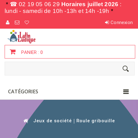
*
☎ 02 19 05 06 29
Horaires juillet 2026
:
lundi - samedi de
10h -13h et 14h -19h
*
Connexion
PANIER :
0
CATÉGORIES
Jeux de société
Roule gribouille