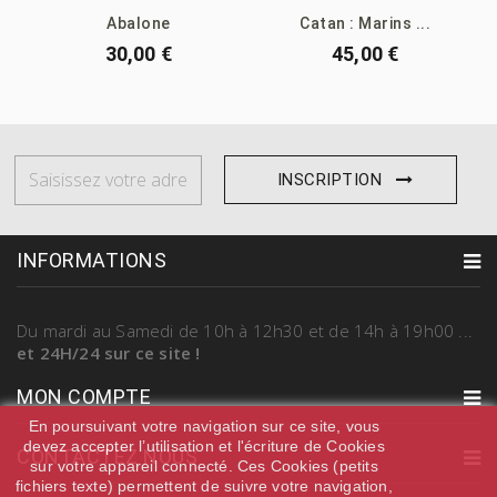
Abalone
Catan : Marins ...
30,00 €
45,00 €
INSCRIPTION
INFORMATIONS
Du mardi au Samedi
de 10h à 12h30 et de 14h à 19h00
...
et 24H/24 sur ce site !
MON COMPTE
En poursuivant votre navigation sur ce site, vous
devez accepter l’utilisation et l'écriture de Cookies
CONTACTEZ NOUS
sur votre appareil connecté. Ces Cookies (petits
fichiers texte) permettent de suivre votre navigation,