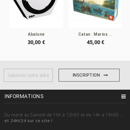
Abalone
Catan : Marins ...
30,00 €
45,00 €
INSCRIPTION
INFORMATIONS
Du mardi au Samedi
de 10h à 12h30 et de 14h à 19h00
...
et 24H/24 sur ce site !