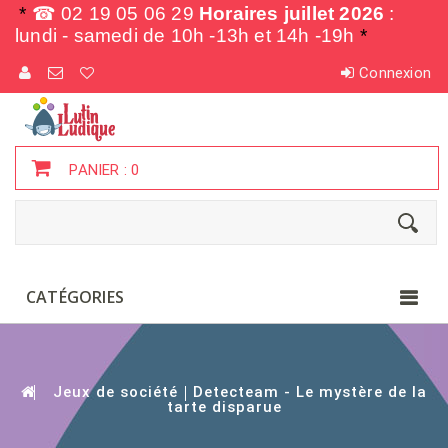
*
☎ 02 19 05 06 29
Horaires juillet 2026
:
lundi - samedi de
10h -13h et 14h -19h
*
Connexion
PANIER :
0
CATÉGORIES
Jeux de société
Detecteam - Le mystère de la
tarte disparue