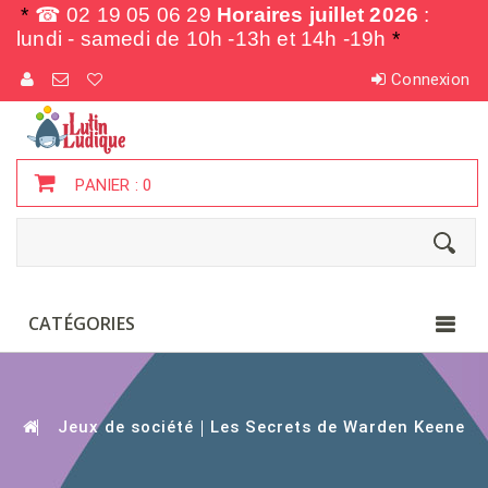
*
☎ 02 19 05 06 29
Horaires juillet 2026
:
lundi - samedi de
10h -13h et 14h -19h
*
Connexion
PANIER :
0
CATÉGORIES
Jeux de société
Les Secrets de Warden Keene