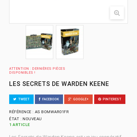
ATTENTION : DERNIÈRES PIÈCES
DISPONIBLES !
LES SECRETS DE WARDEN KEENE
TWEET
FACEBOOK
GOOGLE+
PINTEREST
RÉFÉRENCE :
AS BOMWAR01FR
ÉTAT :
NOUVEAU
1
ARTICLE
Les Secrets de Warden Keene est un jeu coopératif