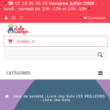
*
☎ 02 19 05 06 29
Horaires juillet 2026
:
lundi - samedi de
10h -13h et 14h -19h
*
Connexion
PANIER :
0
CATÉGORIES
Jeux de société
Livre Jeu Solo LES VEILLEURS
- Livre Jeu Solo