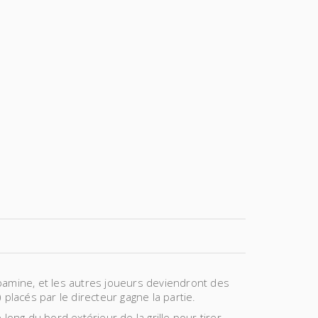
pamine, et les autres joueurs deviendront des
lacés par le directeur gagne la partie.
e long du bord extérieur de la grille pour tirer