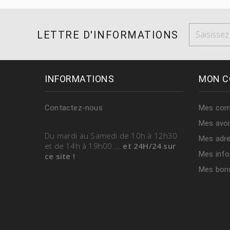
LETTRE D'INFORMATIONS
INFORMATIONS
MON C
Contactez-nous
Mes co
Mes avoi
Du mardi au Samedi
de 10h à 12h30
Mes adr
et de 14h à 19h00
...
et 24H/24 sur
Mes info
ce site !
Mes bons