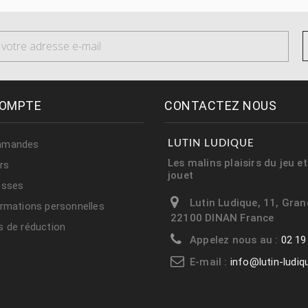
OMPTE
CONTACTEZ NOUS
mmandes
LUTIN LUDIQUE
Les malins plaisirs du jeu e
rs
jouet
esses
Lutin Ludique, 11, Gran
rmations personnelles
22100 DINAN France
 de réduction
Appelez nous au :
02 19
E-mail :
info@lutin-ludi