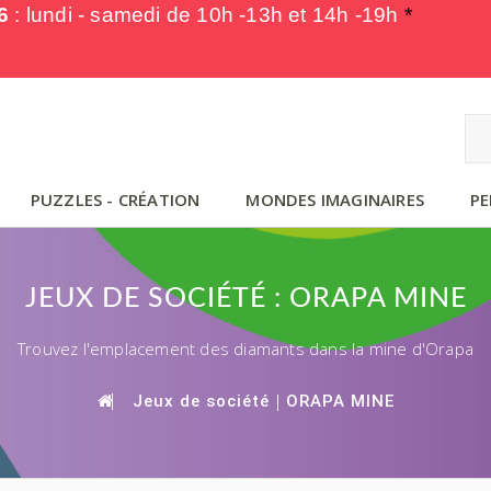
6
: lundi - samedi de
10h -13h et 14h -19h
*
PUZZLES - CRÉATION
MONDES IMAGINAIRES
PE
JEUX DE SOCIÉTÉ : ORAPA MINE
Trouvez l'emplacement des diamants dans la mine d'Orapa
Jeux de société
ORAPA MINE