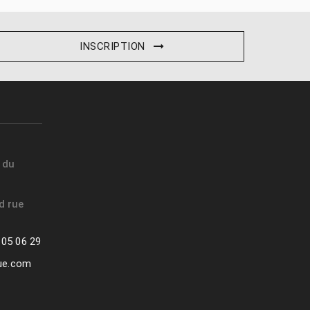
INSCRIPTION
t du
d rue
 05 06 29
que.com